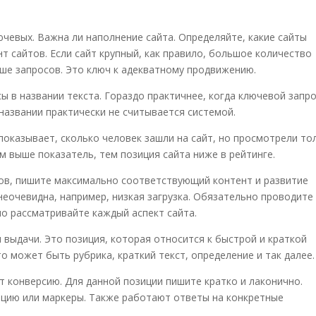
ючевых. Важна ли наполнени
е
сайта.
Определяйте, какие сайты
нт сайтов. Если сайт крупный, как правило, большое количество
ьше запросов. Это ключ к адекватному продвижению.
ы в названии текста.
Гораздо практичнее, когда ключевой запр
 названии практически не считывается системой.
показывает, сколько человек зашли на сайт, но просмотрели то
ем выше показатель, тем позиция сайта ниже в рейтинге.
зов, пишите максимально соответствующий контент и
развитие
неочевидна, например, низкая загрузка. Обязательно проводите
но рассматривайте каждый аспект сайта.
я выдачи. Это позиция, которая относится к быстрой и краткой
о может быть рубрика, краткий текст, определение и так далее.
т конверсию. Для данной позиции пишите кратко и лаконично
.
ацию или маркеры. Также работают ответы на конкретные