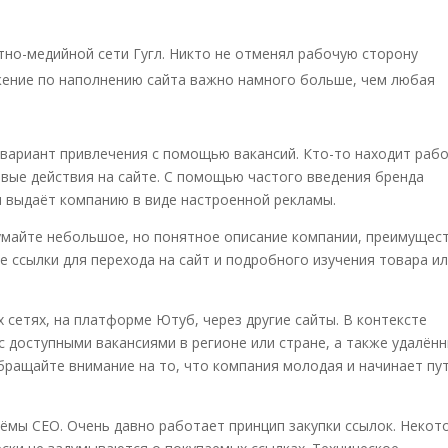
но-медийной сети Гугл. Никто не отменял рабочую сторону
ение по наполнению сайта важно намного больше, чем любая
вариант привлечения с помощью вакансий. Кто-то находит рабо
евые действия на сайте. С помощью
частого введения бренда
и выдаёт компанию в виде настроенной рекламы.
умайте небольшое, но понятное описание компании, преимущест
е ссылки для перехода на сайт и подробного изучения товара и
х сетях, на платформе Ютуб, через другие сайты. В контексте
с доступными вакансиями в регионе или стране, а также удалён
ращайте внимание на то, что компания молодая и начинает пут
иёмы СЕО.
Очень давно работает принцип закупки ссылок. Некот