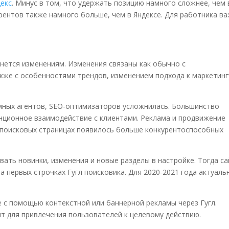
декс
. Минус в том, что удержать позицию намного сложнее, чем 
рентов также намного больше, чем в Яндексе.
Для работника в
гнется изменениям. Изменения связаны как обычно с
акже с особенностями трендов, изменением подхода к маркетинг
мных агентов,
SEO
-оптимизаторов усложнилась. Большинство
танционное взаимодействие с клиентами. Реклама и продвижение
а поисковых страницах появилось больше конкурентоспособных
ать новинки, изменения и новые разделы в настройке. Тогда са
а первых строчках Гугл поисковика. Для 2020-2021 года актуаль
с помощью контекстной или баннерной рекламы через Гугл.
т для привлечения пользователей к целевому действию.