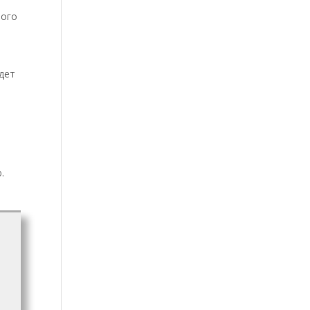
ного
дет
.