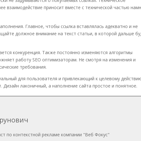
ски не задумываются о покупаемых ссылках.
Техническое
нее взаимодействие приносит вместе с технической частью нам
аполнения. Главное, чтобы ссылка вставлялась адекватно
и не
айте должное внимание на текст статьи, в которой дальше бу
ается конкуренция. Также постоянно изменяются алгоритмы
ложняет работу
SEO
оптимизаторам. Не смотря на изменения и
си
ч
еские требования.
у
альный для пользователя и привлекающий к целевому действию
. Дизайн лаконичный, а наполнение сайта простое и понятное.
арунович
ст по контекстной рекламе компании "Веб Фокус"