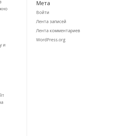
в
Мета
ажно
Войти
Лента записей
Лента комментариев
WordPress.org
у и
йт
на