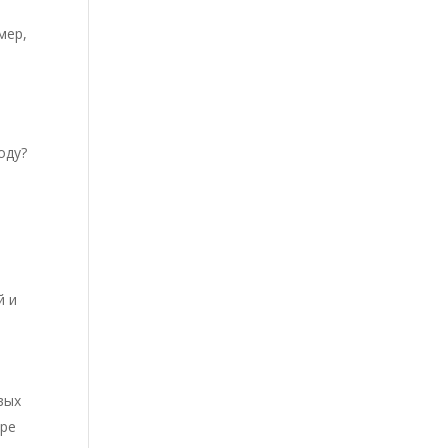
мер,
оду?
й и
вых
ере