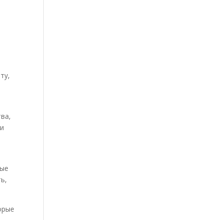
ту,
ва,
ли
ные
ь,
орые